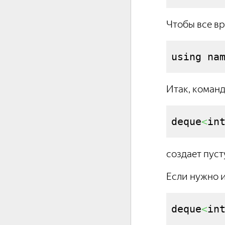
Чтобы все вр
using na
Итак, коман
deque
<
in
создает пуст
Если нужно 
deque
<
in