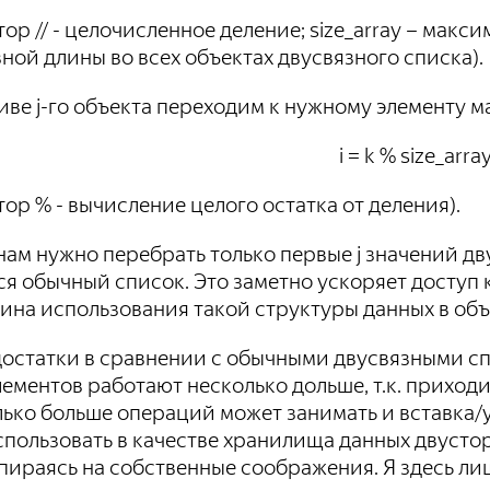
тор // - целочисленное деление; size_array – мак
ной длины во всех объектах двусвязного списка).
иве j-го объекта переходим к нужному элементу м
i = k % size_arra
тор % - вычисление целого остатка от деления).
, нам нужно перебрать только первые j значений дв
я обычный список. Это заметно ускоряет доступ 
ина использования такой структуры данных в объ
едостатки в сравнении с обычными двусвязными 
ементов работают несколько дольше, т.к. приход
лько больше операций может занимать и вставка
спользовать в качестве хранилища данных двусто
пираясь на собственные соображения. Я здесь ли