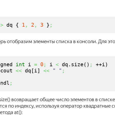
t
>
 dq 
{
1
,
2
,
3
}
;
рь отобразим элементы списка в консоли. Для эт
igned 
int
 i 
=
0
;
 i 
<
 dq.
size
(
)
;
 ++i
)
 cout 
<<
 dq
[
i
]
<<
" "
;
endl
;
size() возвращает общее число элементов в списк
тся по индексу, используя оператор квадратные 
тода at():