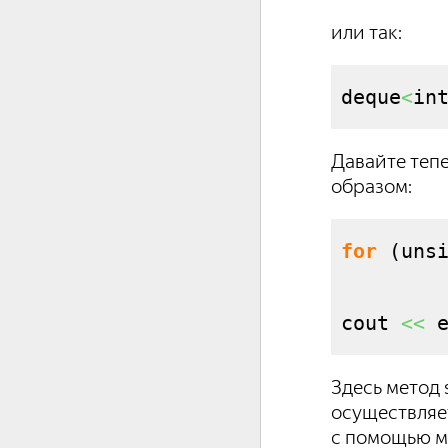
или так:
deque
<
in
Давайте тепе
образом:
for
(
uns
        
cout 
<<
 
Здесь метод 
осуществляе
с помощью ме