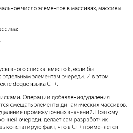
симальное число элементов в массивах, массивы
ассива:
y
усвязного списка, вместо k, если бы
к отдельным элементам очереди. И в этом
екте deque языка С++.
списками. Операции добавления/удаления
ится смещать элементы динамических массивов.
/удаление промежуточных значений. Поэтому
ронней очереди, делает сам разработчик
шь констатирую факт, что в С++ применяется