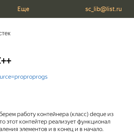
Еще
sc_lib@list.ru
стек
C++
source=proproprogs
берем работу контейнера (класс) deque из
то этот контейтер реализует функционал
ления элементов и в конец и в начало.