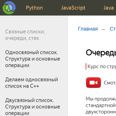
Python
JavaScript
Java
Главная
Ст
Связные списки,
очереди, стек
Очередь
Односвязный список.
Структура и основные
операции
Курс по стр
Делаем односвязный
Смот
список на С++
Мы продолжае
Двусвязный список.
стандартной
Структура и основные
двухсторонне
операции