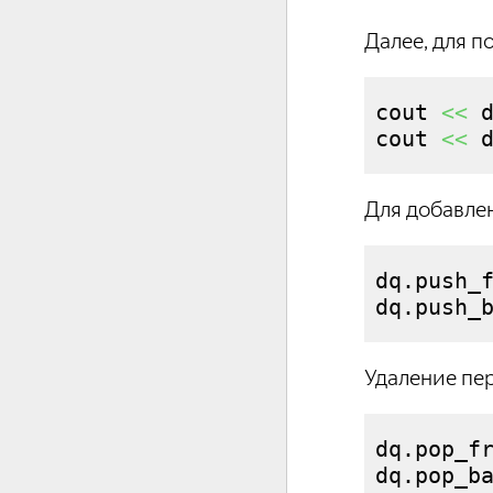
Далее, для п
cout 
<<
 
cout 
<<
 
Для добавлен
dq.
push_
dq.
push_
Удаление пер
dq.
pop_f
dq.
pop_b