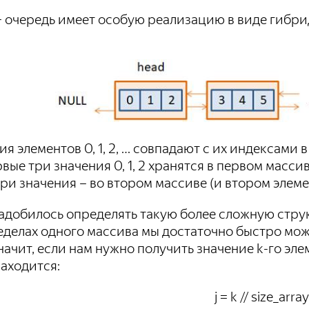
+ очередь имеет особую реализацию в виде гибри
ия элементов 0, 1, 2, … совпадают с их индексами в
вые три значения 0, 1, 2 хранятся в первом масси
и значения – во втором массиве (и втором элемен
адобилось определять такую более сложную струк
ределах одного массива мы достаточно быстро мо
Значит, если нам нужно получить значение k-го эле
аходится:
j = k // size_array