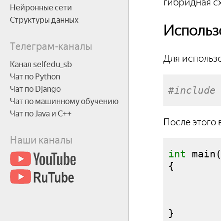
гибридная с
Нейронные сети
Структуры данных
Использо
Телеграм-каналы
Для использо
Канал selfedu_sb
Чат по Python
#include
Чат по Django
Чат по машинному обучению
Чат по Java и С++
После этого 
Наши каналы
int
 main
{
        
}