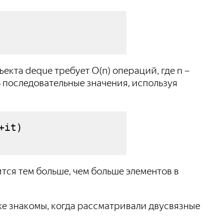
екта deque требует O(n) операций, где n –
ь последовательные значения, используя
+it
)
тся тем больше, чем больше элементов в
и уже знакомы, когда рассматривали двусвязные