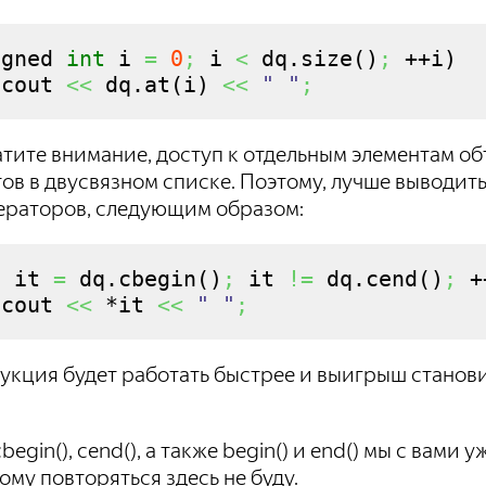
igned 
int
 i 
=
0
;
 i 
<
 dq.
size
(
)
;
 ++i
)
 cout 
<<
 dq.
at
(
i
)
<<
" "
;
тите внимание, доступ к отдельным элементам объ
ов в двусвязном списке. Поэтому, лучше выводит
ераторов, следующим образом:
o it 
=
 dq.
cbegin
(
)
;
 it 
!=
 dq.
cend
(
)
;
 +
 cout 
<<
 *it 
<<
" "
;
укция будет работать быстрее и выигрыш станови
begin(), cend(), а также begin() и end() мы с вам
ому повторяться здесь не буду.