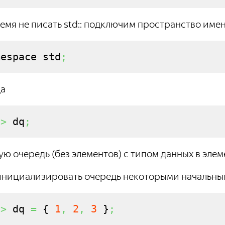
емя не писать std:: подключим пространство имен 
mespace std
;
да
t
>
 dq
;
ую очередь (без элементов) с типом данных в элеме
инициализировать очередь некоторыми начальными
t
>
 dq 
=
{
1
,
2
,
3
}
;