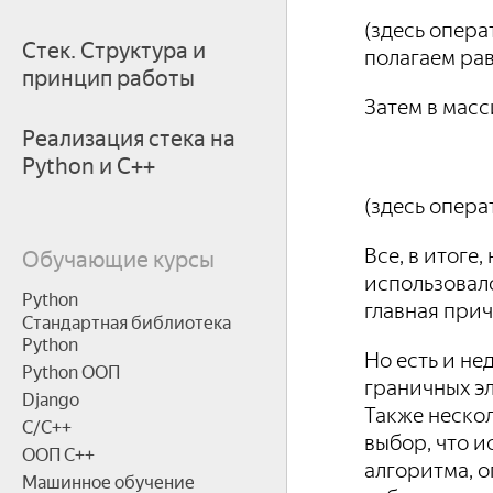
(здесь опера
Стек. Структура и
полагаем рав
принцип работы
Затем в масс
Реализация стека на
Python и C++
(здесь опера
Все, в итоге
Обучающие курсы
использовалс
Python
главная прич
Стандартная библиотека
Python
Но есть и н
Python ООП
граничных эл
Django
Также неско
C/C++
выбор, что и
ООП C++
алгоритма, о
Машинное обучение