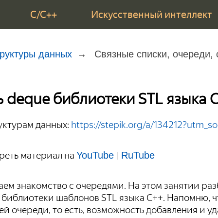
C/C++
Искусственный интеллект
руктуры данных
Связные списки, очереди, 
 deque библиотеки STL языка 
уктурам данных:
https://stepik.org/a/134212?utm_
реть материал на
|
YouTube
RuTube
м знакомство с очередями. На этом занятии раз
 библиотеки шаблонов STL языка С++. Напомню, ч
й очереди, то есть, возможность добавления и уда