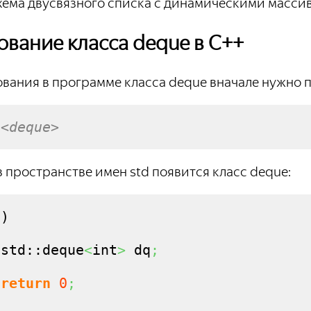
хема двусвязного списка с динамическими масси
вание класса deque в С++
вания в программе класса deque вначале нужно п
 <deque>
в пространстве имен std появится класс deque:
(
)
 std::deque
<
int
>
 dq
;
return
0
;