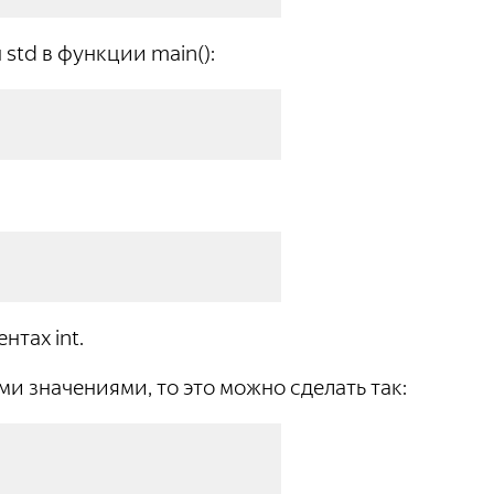
std в функции main():
нтах int.
 значениями, то это можно сделать так: