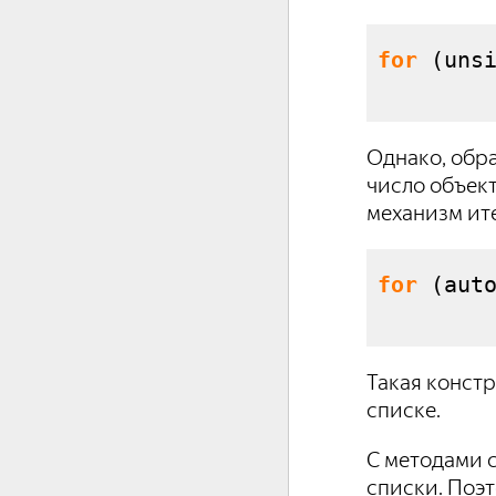
for
(
uns
        
Однако, обра
число объект
механизм ит
for
(
aut
        
Такая констр
списке.
С методами c
списки. Поэт