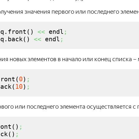
олучения значения первого или последнего элемент
dq.
front
(
)
<<
 endl
;
dq.
back
(
)
<<
 endl
;
ия новых элементов в начало или конец списка – м
front
(
0
)
;
back
(
10
)
;
вого или последнего элемента осуществляется с п
ront
(
)
;
ack
(
)
;