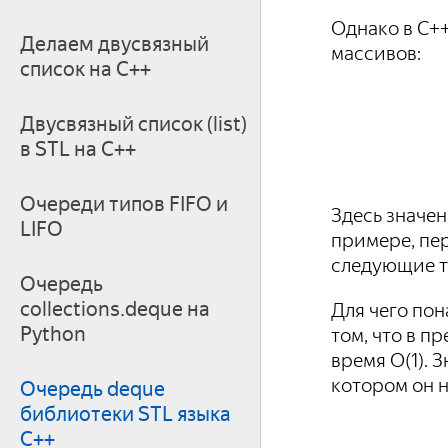
Однако в С+
Делаем двусвязный
массивов:
список на С++
Двусвязный список (list)
в STL на С++
Очереди типов FIFO и
Здесь значен
LIFO
примере, пер
следующие тр
Очередь
collections.deque на
Для чего пон
Python
том, что в п
время O(1). 
котором он н
Очередь deque
библиотеки STL языка
C++