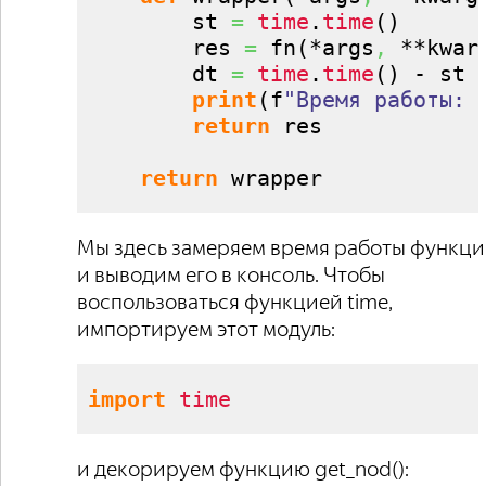
        st 
=
time
.
time
(
)
        res 
=
 fn
(
*args
,
 **kwar
        dt 
=
time
.
time
(
)
 - st

print
(
f
"Время работы: 
return
 res

return
 wrapper
Мы здесь замеряем время работы функц
и выводим его в консоль. Чтобы
воспользоваться функцией time,
импортируем этот модуль:
import
time
и декорируем функцию get_nod():