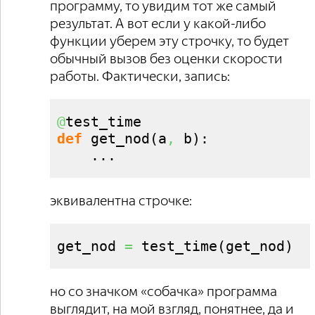
программу, то увидим тот же самый
результат. А вот если у какой-либо
функции уберем эту строчку, то будет
обычный вызов без оценки скорости
работы. Фактически, запись:
@
def
 get_nod
(
a
,
 b
)
:

    ...
эквивалентна строчке:
get_nod 
=
 test_time
(
get_nod
)
но со значком «собачка» программа
выглядит, на мой взгляд, понятнее, да и