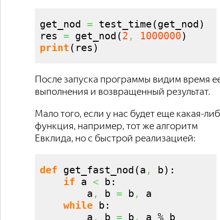
get_nod 
=
 test_time
(
get_nod
)
res 
=
 get_nod
(
2
,
1000000
)
print
(
res
)
После запуска программы видим время е
выполнения и возвращенный результат.
Мало того, если у нас будет еще какая-ли
функция, например, тот же алгоритм
Евклида, но с быстрой реализацией:
def
 get_fast_nod
(
a
,
 b
)
:

if
 a 
<
 b:

        a
,
 b 
=
 b
,
 a

while
 b:

        a
,
 b 
=
 b
,
 a % b
