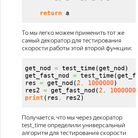
return
 a
То мы легко можем применить тот же
самый декоратор для тестирования
скорости работы этой второй функции:
get_nod 
=
 test_time
(
get_nod
)
get_fast_nod 
=
 test_time
(
get_f
res 
=
 get_nod
(
2
,
1000000
)
res2 
=
 get_fast_nod
(
2
,
1000000
print
(
res
,
 res2
)
Получается, что мы через декоратор
test_time определили универсальный
алгоритм для тестирования скорости