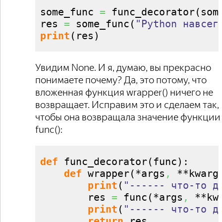
some_func 
=
 func_decorator
(
som
res 
=
 some_func
(
"Python навсег
print
(
res
)
Увидим None. И я, думаю, вы прекрасно
понимаете почему? Да, это потому, что
вложенная функция wrapper() ничего не
возвращает. Исправим это и сделаем так,
чтобы она возвращала значение функции
func():
def
 func_decorator
(
func
)
:

def
 wrapper
(
*args
,
 **kwarg
print
(
"------ что-то д
        res 
=
 func
(
*args
,
 **kw
print
(
"------ что-то д
return
 res
