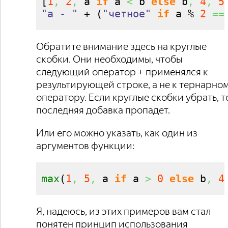
[
1
,
2
,
 a 
if
 a 
<
 b 
else
 b
,
4
,
5
"a - "
 + 
(
"четное"
if
 a % 
2
==
Обратите внимание здесь на круглые
скобки. Они необходимы, чтобы
следующий оператор + применялся к
результирующей строке, а не к тернарно
оператору. Если круглые скобки убрать, т
последняя добавка пропадет.
Или его можно указать, как один из
аргументов функции:
max
(
1
,
5
,
 a 
if
 a 
>
0
else
 b
,
4
Я, надеюсь, из этих примеров вам стал
понятен принцип использования