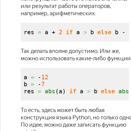
или результат работы операторов,
например, арифметических:
res 
=
 a + 
2
if
 a 
>
 b 
else
 b - 
Так делать вполне допустимо. Или же,
можно использовать какие-либо функции
a 
=
 -
12
b 
=
 -
7
res 
=
abs
(
a
)
if
 a 
>
 b 
else
abs
То есть, здесь может быть любая
конструкция языка Python, но только одна
По идее, можно даже записать функцию