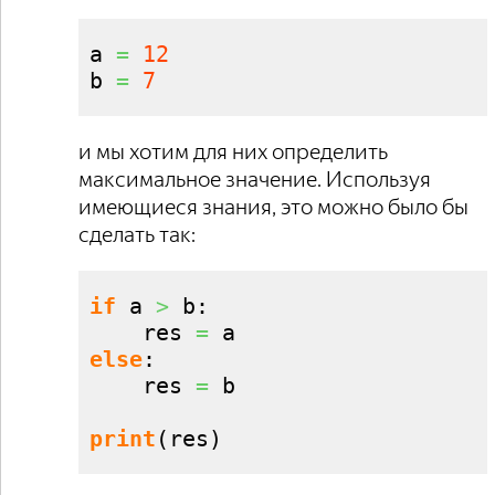
a 
=
12
b 
=
7
и мы хотим для них определить
максимальное значение. Используя
имеющиеся знания, это можно было бы
сделать так:
if
 a 
>
 b:

    res 
=
else
:

    res 
=
 b

print
(
res
)