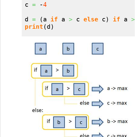
c 
=
 -
4
d 
=
(
a 
if
 a 
>
 c 
else
 c
)
if
 a 
>
print
(
d
)