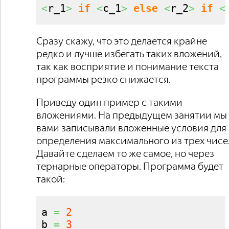
<
r_1
>
if
<
c_1
>
else
<
r_2
>
if
<
Сразу скажу, что это делается крайне
редко и лучше избегать таких вложений,
так как восприятие и понимание текста
программы резко снижается.
Приведу один пример с такими
вложениями. На предыдущем занятии мы 
вами записывали вложенные условия для
определения максимального из трех чисе
Давайте сделаем то же самое, но через
тернарные операторы. Программа будет
такой:
a 
=
2
b 
=
3