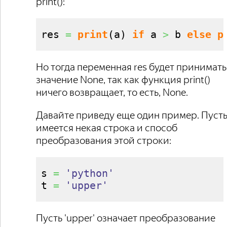
print():
res 
=
print
(
a
)
if
 a 
>
 b 
else
p
Но тогда переменная res будет принимать
значение None, так как функция print()
ничего возвращает, то есть, None.
Давайте приведу еще один пример. Пуст
имеется некая строка и способ
преобразования этой строки:
s 
=
'python'
t 
=
'upper'
Пусть 'upper' означает преобразование