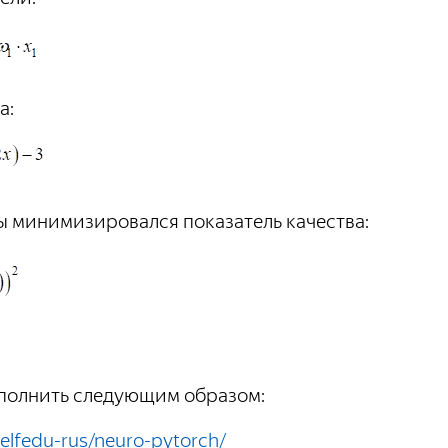
а:
бы минимизировался показатель качества:
ыполнить следующим образом:
selfedu-rus/neuro-pytorch/