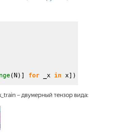
nge
(
N
)
]
for
 _x 
in
 x
]
)
 x_train – двумерный тензор вида: