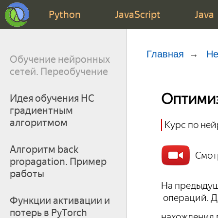
Python
JavaScript
Java
Главная
Не
Обучение нейронных
сетей. Переобучение
Оптимиз
Идея обучения НС
градиентным
алгоритмом
Курс по не
Алгоритм back
Смот
propagation. Пример
работы
На предыдущ
операций. Д
Функции активации и
потерь в PyTorch
нахождения