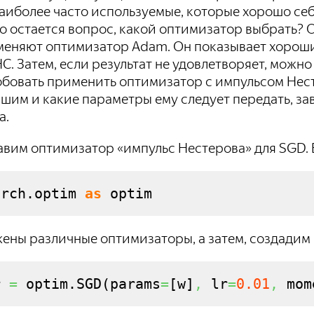
аиболее часто используемые, которые хорошо се
о остается вопрос, какой оптимизатор выбрать? 
меняют оптимизатор Adam. Он показывает хорошие
С. Затем, если результат не удовлетворяет, мож
бовать применить оптимизатор с импульсом Несте
шим и какие параметры ему следует передать, за
а.
авим оптимизатор «импульс Нестерова» для SGD. 
orch.
optim
as
 optim
жены различные оптимизаторы, а затем, создади
r 
=
 optim.
SGD
(
params
=
[
w
]
,
 lr
=
0.01
,
 mom