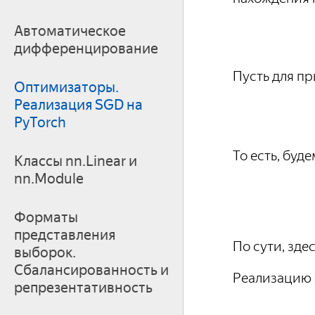
Автоматическое
дифференцирование
Пусть для п
Оптимизаторы.
Реализация SGD на
PyTorch
То есть, буд
Классы nn.Linear и
nn.Module
Форматы
представления
По сути, зде
выборок.
Сбалансированность и
Реализацию 
репрезентативность