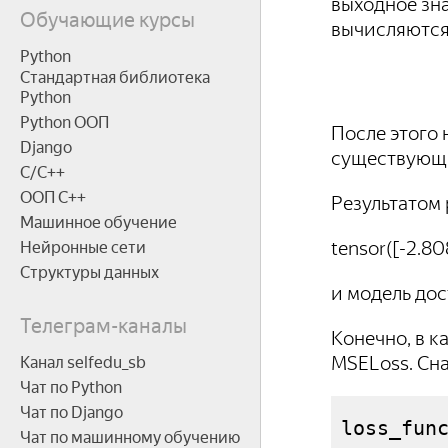
выходное зна
Обучающие курсы
вычисляются
Python
Стандартная библиотека
Python
Python ООП
После этого 
Django
существующ
C/C++
ООП C++
Результатом
Машинное обучение
tensor([-2.80
Нейронные сети
Структуры данных
и модель до
Телеграм-каналы
Конечно, в 
MSELoss. Сна
Канал selfedu_sb
Чат по Python
Чат по Django
loss_fun
Чат по машинному обучению