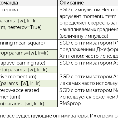
оманда
Описание
стерова
SGD с импульсом Нестер
аргумент momentum=m
rams=[w], lr=lr,
определяет скорость за
, nesterov=True)
накапливаемых градиен
(величину импульса)
nning mean square)
SGD с оптимизатором R
предложенный Джеффр
op(params=[w], lr=lr)
Хинтоном; часто исполь
aptive learning rate)
SGD с оптимизатором A
ta(params=[w], lr=lr)
tive momentum)
SGD с оптимизатором A
из самых часто использ
params=[w], lr=lr)
erov-accelerated
SGD с оптимизатором N
omentum)
используется реже, чем
RMSprop
(params=[w], lr=lr)
 не все существующие оптимизаторы. Их огромное