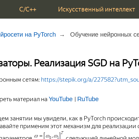
C/C++
Искусственный интеллект
йросети на PyTorch
Обучение нейронных се
аторы. Реализация SGD на PyT
йронным сетям:
https://stepik.org/a/227582?utm_s
реть материал на
|
YouTube
RuTube
ем занятии мы увидели, как в PyTorch происходи
авайте применим этот механизм для реализации 
 параметров
следующей линейной мод