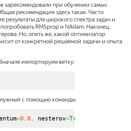
бя зарекомендовали при обучении самых
Общая рекомендация здесь такая. Часто
 результаты для широкого спектра задач и
но попробовать RMSprop и NAdam. Наконец,
рова. Но, опять же, какой оптимизатор
висит от конкретной решаемой задачи и опыта
Вначале импортируем ветку:
м нужный с помощью команды:
entum
=
0.8
,
 nesterov
=
True
)