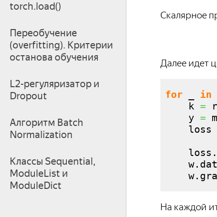
torch.load()
Скалярное п
Переобучение
(overfitting). Критерии
останова обучения
Далее идет 
L2-регуляризатор и
for
 _ 
in
Dropout
    k 
=
 
    y 
=
 
Алгоритм Batch
    loss
Normalization
    loss
Классы Sequential,
    w.
da
ModuleList и
    w.
gr
ModuleDict
На каждой и