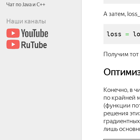
Чат по Java и С++
А затем, los
Наши каналы
loss 
=
 l
Получим тот
Оптимиз
Конечно, в ч
по крайней м
(функции пот
решения эти
градиентных
лишь основны