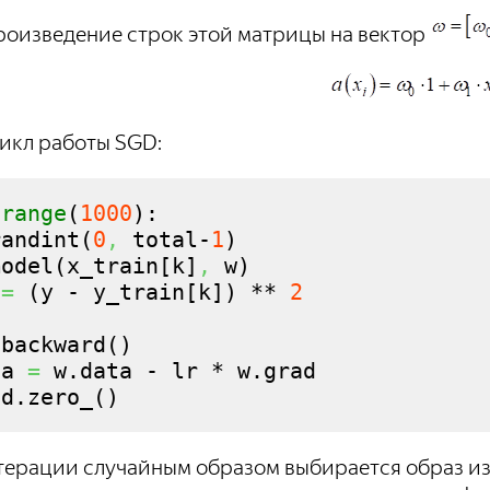
роизведение строк этой матрицы на вектор
цикл работы SGD:
range
(
1000
)
:

randint
(
0
,
 total-
1
)
model
(
x_train
[
k
]
,
 w
)
 
=
(
y - y_train
[
k
]
)
 ** 
2
.
backward
(
)
ta
=
 w.
data
 - lr * w.
grad
ad
.
zero_
(
)
терации случайным образом выбирается образ из 