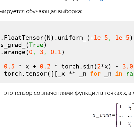
мируется обучающая выборка:
h.
FloatTensor
(
N
)
.
uniform_
(
-
1e-5
,
1e-5
)
es_grad_
(
True
)
h.
arange
(
0
,
3
,
0.1
)
=
0.5
 * x + 
0.2
 * torch.
sin
(
2
*x
)
 - 
3.0
=
 torch.
tensor
(
[
[
_x ** _n 
for
 _n 
in
ra
 – это тензор со значениями функции в точках x, а