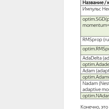
Название
/
к
Импульс Не
optim.SGD(pa
momentum=m
RMSprop (ru
optim.RMSpr
AdaDelta (ad
optim.Adadel
Adam (adap
optim.Adam(
Nadam (Nest
adaptive m
optim.NAdam
Конечно, это