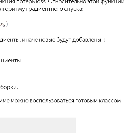
нкция потерь loss. Относительно этой функции
лгоритму градиентного спуска:
диенты, иначе новые будут добавлены к
ициенты:
ыборки.
амме можно воспользоваться готовым классом