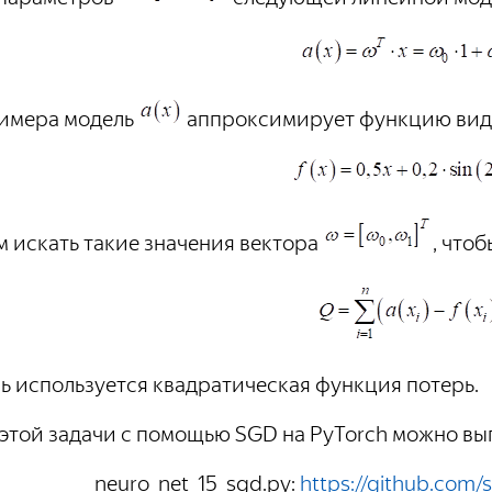
римера модель
аппроксимирует функцию вид
ем искать такие значения вектора
, что
сь используется квадратическая функция потерь.
этой задачи с помощью SGD на PyTorch можно в
neuro_net_15_sgd.py:
https://github.com/