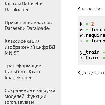
Классы Dataset и
Вначале фор
Dataloader
Применение классов
N 
=
2
Dataset и Dataloader
w 
=
 torc
w.
requir
x 
=
 torc
Классификация
изображений цифр БД
y_train 
MNIST
x_train 
Трансформации
transform. Класс
Здесь y_train
ImageFolder
Сохранение и загрузка
моделей. Функции
torch.save() и