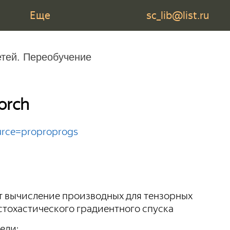
Еще
sc_lib@list.ru
тей. Переобучение
orch
ource=proproprogs
т вычисление производных для тензорных
стохастического градиентного спуска
ели: