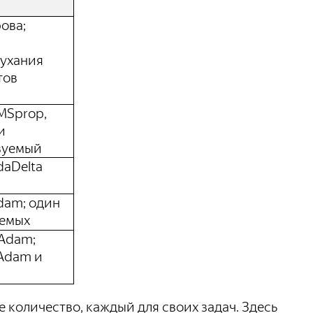
ова;
тухания
тов
MSprop,
и
зуемый
daDelta
dam; один
уемых
Adam;
 Adam и
 количество, каждый для своих задач. Здесь