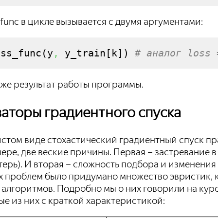
s_func в цикле вызывается с двумя аргументами:
oss_func
(
y
,
 y_train
[
k
]
)
# аналог loss 
 же результат работы программы.
аторы градиентного спуска
истом виде стохастический градиентный спуск пра
ере, две веские причины. Первая – застревание 
ерь). И вторая – сложность подбора и изменения
х проблем было придумано множество эвристик, 
 алгоритмов. Подробно мы о них говорили на кур
е из них с краткой характеристикой: