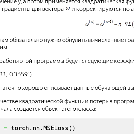
чение y, а потом применяется квадратическая фу
 градиенты для вектора
и корректируются по а
нам обязательно нужно обнулить вычисленные гра
им.
 работы этой программы будут следующие коэфф
83, 0.3659])
статочно хорошо описывает данные обучающей в
качестве квадратической функции потерь в прогр
чала создается объект этого класса:
c 
=
 torch.
nn
.
MSELoss
(
)