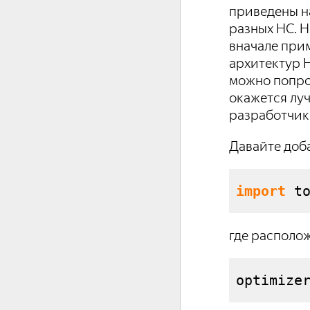
приведены н
разных НС. Н
вначале при
архитектур Н
можно попро
окажется луч
разработчик
Давайте доб
import
 t
где располо
optimize