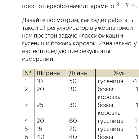
просто переобозначил параметр
.
Давайте посмотрим, как будет работать
такой L1-регуляризатор в уже знакомой
нам простой задаче классификации
гусениц и божьих коровок. Изначально, у
нас есть следующие результаты
измерений:
№
Ширина
Длина
Жук
1
10
50
гусеница
-1
2
20
30
божья
+1
коровка
3
25
30
божья
+1
коровка
4
20
60
гусеница
-1
5
15
70
гусеница
-1
6
40
40
божья
+1