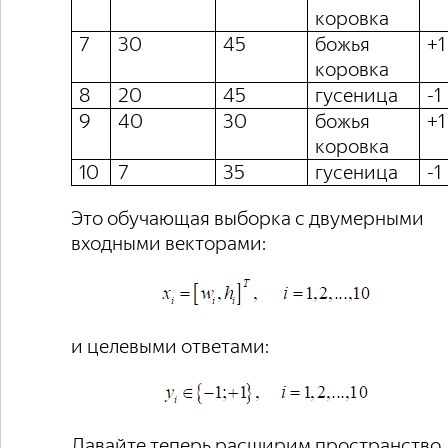
коровка
7
30
45
божья
+1
коровка
8
20
45
гусеница
-1
9
40
30
божья
+1
коровка
10
7
35
гусеница
-1
Это обучающая выборка с двумерными
входными векторами:
и целевыми ответами:
Давайте теперь расширим пространство