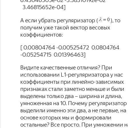
6.43046505e-02 -3.38310192e-02
3.46815652e-04]
А если убрать регуляризатор (
), то
получим уже такой вектор весовых
коэффициентов:
[ 0.00804764 -0.00525472 0.0804764
-0.05254715 0.01396463]
Видите качественные отличия? При
использовании L1-регуляризатора у нас
коэффициенты при линейно-зависимых
признаках стали заметно меньше и были
выделены только два – ширина и длина,
умноженная на 10. Почему регуляризатор
выделили именно эти два, а не первые, на
основе которых мы и формировали
остальные? Все просто. При умножении н