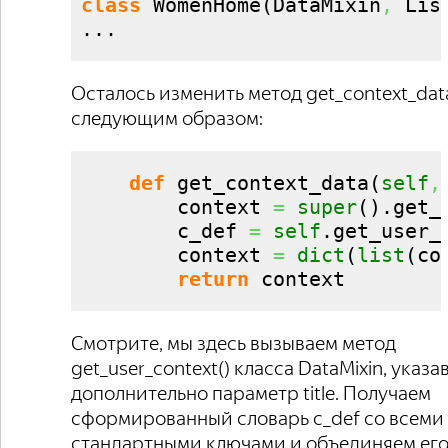
class
 WomenHome
(
DataMixin
,
 Lis
...
Осталось изменить метод get_context_data
следующим образом:
def
 get_context_data
(
self
,
        context 
=
super
(
)
.
get_
        c_def 
=
self
.
get_user_
        context 
=
dict
(
list
(
co
return
 context
Смотрите, мы здесь вызываем метод
get_user_context() класса DataMixin, указав
дополнительно параметр title. Получаем
сформированный словарь c_def со всеми
стандартными ключами и объединяем его