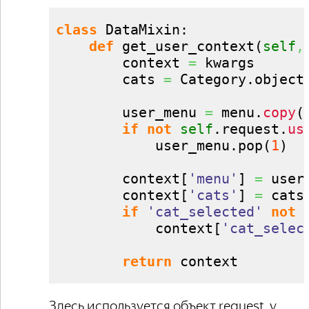
class
 DataMixin:

def
 get_user_context
(
self
,
        context 
=
 kwargs

        cats 
=
 Category.
object
        user_menu 
=
 menu.
copy
(
if
not
self
.
request
.
us
            user_menu.
pop
(
1
)
        context
[
'menu'
]
=
 user_
        context
[
'cats'
]
=
 cats

if
'cat_selected'
not
            context
[
'cat_selec
return
 context
Здесь используется объект request, у