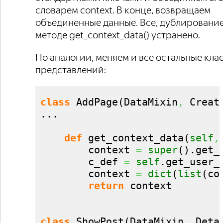
словарем context. В конце, возвращаем
объединенные данные. Все, дублирование
методе get_context_data() устранено.
По аналогии, меняем и все остальные кла
представлений:
class
 AddPage
(
DataMixin
,
 Creat
...

def
 get_context_data
(
self
,
        context 
=
super
(
)
.
get_
        c_def 
=
self
.
get_user_
        context 
=
dict
(
list
(
co
return
 context

class
 ShowPost
(
DataMixin
,
 Deta