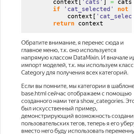
        context
[
'cats'
]
=
 cats

if
'cat_selected'
not
            context
[
'cat_selec
return
 context
Обратите внимание, я перенес сюда и
главное меню, т.к. оно используется
напрямую классом DataMixin. И вначале и
импорт моделей, т.к. мы используем класс
Category для получения всех категорий.
Если вы помните, мы категории в шаблон
base.html сейчас отображаем с помощью
созданного нами тега show_categories. Эт
был искусственный пример,
демонстрирующий возможность создани
пользовательских тегов, теперь я его убер
вместо него буду использовать переменн