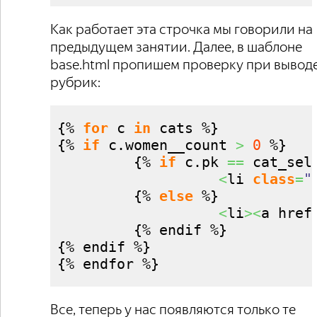
Как работает эта строчка мы говорили на
предыдущем занятии. Далее, в шаблоне
base.html пропишем проверку при вывод
рубрик:
{
% 
for
 c 
in
 cats %
}
{
% 
if
 c.
women__count
>
0
 %
}
{
% 
if
 c.
pk
==
 cat_sel
<
li 
class
=
"
{
% 
else
 %
}
<
li
><
a href
{
% endif %
}
{
% endif %
}
{
% endfor %
}
Все, теперь у нас появляются только те