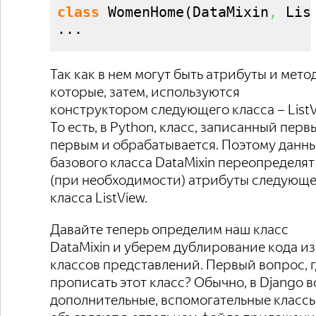
class
 WomenHome
(
DataMixin
,
 Lis
...
Так как в нем могут быть атрибуты и мето
которые, затем, используются
конструктором следующего класса – ListV
То есть, в Python, класс, записанный перв
первым и обрабатывается. Поэтому данн
базового класса DataMixin переопределят
(при необходимости) атрибуты следующе
класса ListView.
Давайте теперь определим наш класс
DataMixin и уберем дублирование кода из
классов представлений. Первый вопрос, 
прописать этот класс? Обычно, в Django в
дополнительные, вспомогательные класс