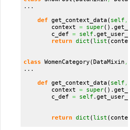
...

def
 get_context_data
(
self
,
        context 
=
super
(
)
.
get_
        c_def 
=
self
.
get_user_
return
dict
(
list
(
conte
class
 WomenCategory
(
DataMixin
,
...

def
 get_context_data
(
self
,
        context 
=
super
(
)
.
get_
        c_def 
=
self
.
get_user_
                              
return
dict
(
list
(
conte