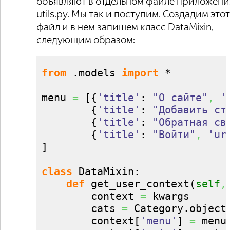
объявляют в отдельном файле приложени
utils.py. Мы так и поступим. Создадим этот
файл и в нем запишем класс DataMixin,
следующим образом:
from
 .
models
import
 *

menu 
=
[
{
'title'
: 
"О сайте"
,
'
{
'title'
: 
"Добавить ст
{
'title'
: 
"Обратная св
{
'title'
: 
"Войти"
,
'ur
]
class
 DataMixin:

def
 get_user_context
(
self
,
        context 
=
 kwargs

        cats 
=
 Category.
object
        context
[
'menu'
]
=
 menu
