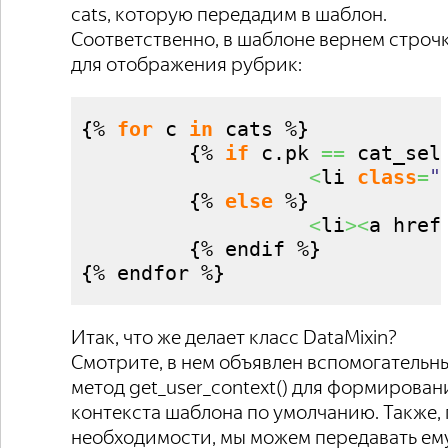
cats, которую передадим в шаблон.
Соответственно, в шаблоне вернем строч
для отображения рубрик:
{
% 
for
 c 
in
 cats %
}
{
% 
if
 c.
pk
==
 cat_sel
<
li 
class
=
"
{
% 
else
 %
}
<
li
><
a href
{
% endif %
}
{
% endfor %
}
Итак, что же делает класс DataMixin?
Смотрите, в нем объявлен вспомогательн
метод get_user_context() для формирован
контекста шаблона по умолчанию. Также,
необходимости, мы можем передавать ем