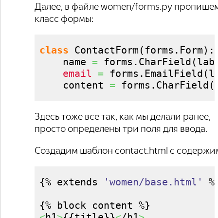
Далее, в файле women/forms.py пропише
класс формы:
class
 ContactForm
(
forms.
Form
)
:

    name 
=
 forms.
CharField
(
lab
email
=
 forms.
EmailField
(
l
    content 
=
 forms.
CharField
(
Здесь тоже все так, как мы делали ранее,
просто определены три поля для ввода.
Создадим шаблон contact.html с содержи
{
% extends 
'women/base.html'
 %
{
% block content %
}
<
h1
>
{
{
title
}
}
<
/h1
>