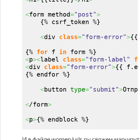
<
form method
=
"post"
>
{
% csrf_token %
}
<
div 
class
=
"form-error"
>
{
{
{
% 
for
 f 
in
 form %
}
<
p
><
label 
class
=
"form-label"
f
<
div 
class
=
"form-error"
>
{
{
 f.
e
{
% endfor %
}
<
button 
type
=
"submit"
>
Отпр
<
/form
>
<
p
>
{
% endblock %
}
И в файле women/urls.py свяжем маршрут