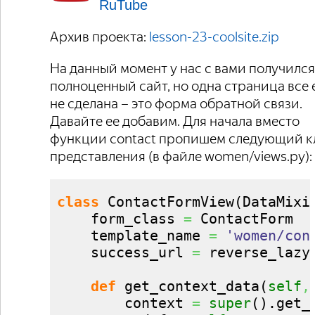
RuTube
Архив проекта:
lesson-23-coolsite.zip
На данный момент у нас с вами получился
полноценный сайт, но одна страница все
не сделана – это форма обратной связи.
Давайте ее добавим. Для начала вместо
функции contact пропишем следующий к
представления (в файле women/views.py):
class
 ContactFormView
(
DataMixi
    form_class 
=
 ContactForm

    template_name 
=
'women/con
    success_url 
=
 reverse_lazy
def
 get_context_data
(
self
,
        context 
=
super
(
)
.
get_