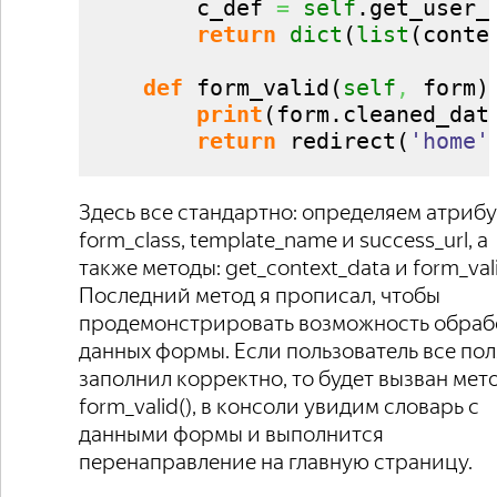
        c_def 
=
self
.
get_user_
return
dict
(
list
(
conte
def
 form_valid
(
self
,
 form
)
:
print
(
form.
cleaned_dat
return
 redirect
(
'home'
Здесь все стандартно: определяем атриб
form_class, template_name и success_url, а
также методы: get_context_data и form_val
Последний метод я прописал, чтобы
продемонстрировать возможность обраб
данных формы. Если пользователь все пол
заполнил корректно, то будет вызван мет
form_valid(), в консоли увидим словарь с
данными формы и выполнится
перенаправление на главную страницу.