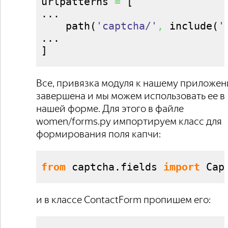
urlpatterns 
=
[
...

    path
(
'captcha/'
,
 include
(
'
]
Все, привязка модуля к нашему приложе
завершена и мы можем использовать ее в
нашей форме. Для этого в файле
women/forms.py импортируем класс для
формирования поля капчи:
from
 captcha.
fields
import
 Cap
и в классе ContactForm пропишем его: