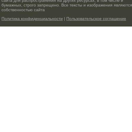
сайта для распространения на других ресурсах, в том числе и
бумажных, строго запрещено. Все тексты и изображения являютс
собственностью сайта
Политика конфиденциальности
|
Пользовательское соглашение