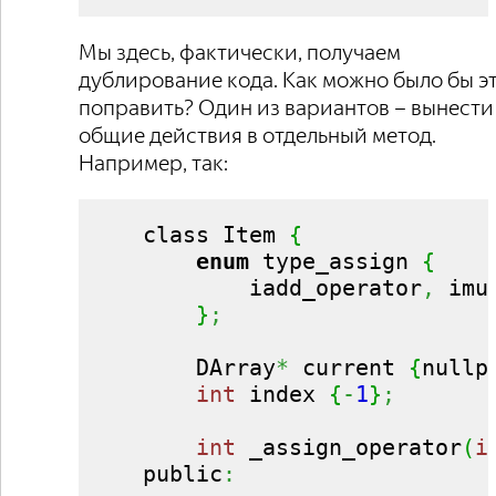
Мы здесь, фактически, получаем
дублирование кода. Как можно было бы э
поправить? Один из вариантов – вынести
общие действия в отдельный метод.
Например, так:
    class Item 
{
enum
 type_assign 
{
            iadd_operator
,
 imu
}
;
        DArray
*
 current 
{
nullp
int
 index 
{
-
1
}
;
int
 _assign_operator
(
i
    public
: