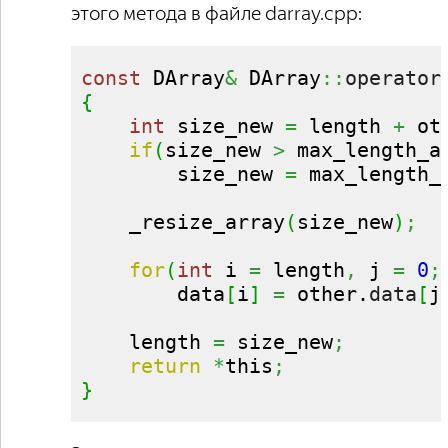
этого метода в файле darray.cpp:
const
 DArray
&
 DArray
::
operator
{
int
 size_new 
=
 length 
+
 ot
if
(
size_new 
>
 max_length_a
        size_new 
=
 max_length_
    _resize_array
(
size_new
)
;
for
(
int
 i 
=
 length
,
 j 
=
0
;
        data
[
i
]
=
 other.
data
[
j
    length 
=
 size_new
;
return
*
this
;
}