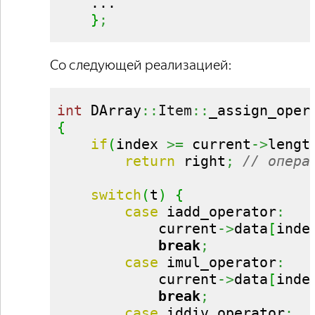
    ...

}
;
Со следующей реализацией:
int
 DArray
::
Item
::
_assign_oper
{
if
(
index 
>=
 current
->
lengt
return
 right
;
// опера
switch
(
t
)
{
case
 iadd_operator
:
            current
->
data
[
inde
break
;
case
 imul_operator
:
            current
->
data
[
inde
break
;
case
 iddiv_operator
: