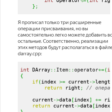
int
 operator
%=
(
int
 rig
}
;
Я прописал только три расширенные
операции присваивания, но вы
самостоятельно легко можете добавить в
остальные. Соответственно, реализации
этих методов будут располагаться в файл
darray.cpp:
int
 DArray
::
Item
::
operator
+=
(
i
{
if
(
index 
>=
 current
->
lengt
return
 right
;
// опера
    current
->
data
[
index
]
+=
 ri
return
 current
->
data
[
index
}