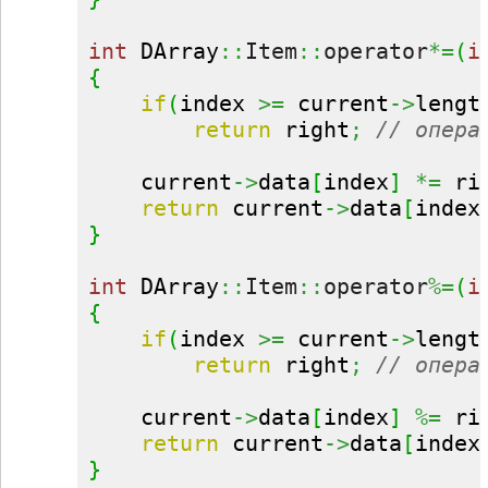
int
 DArray
::
Item
::
operator
*=
(
i
{
if
(
index 
>=
 current
->
lengt
return
 right
;
// опера
    current
->
data
[
index
]
*=
 ri
return
 current
->
data
[
index
}
int
 DArray
::
Item
::
operator
%=
(
i
{
if
(
index 
>=
 current
->
lengt
return
 right
;
// опера
    current
->
data
[
index
]
%=
 ri
return
 current
->
data
[
index
}