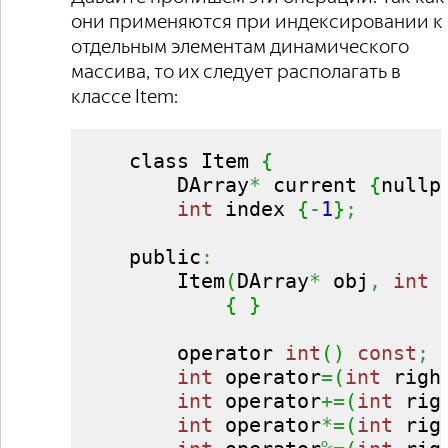
они применяются при индексировании к
отдельным элементам динамического
массива, то их следует располагать в
классе Item:
    class Item 
{
        DArray
*
 current 
{
nullp
int
 index 
{
-
1
}
;
    public
:
        Item
(
DArray
*
 obj
,
int
 
{
}
        operator 
int
(
)
const
;
int
 operator
=
(
int
 righ
int
 operator
+=
(
int
 rig
int
 operator
*=
(
int
 rig