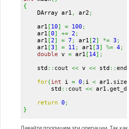
{
    DArray ar1
,
 ar2
;
    ar1
[
10
]
=
100
;
    ar1
[
0
]
+=
2
;
    ar1
[
2
]
=
7
;
 ar1
[
2
]
*=
3
;
    ar1
[
3
]
=
11
;
 ar1
[
3
]
%=
4
;
double
 v 
=
 ar1
[
14
]
;
    std
::
cout
<<
 v 
<<
 std
::
end
for
(
int
 i 
=
0
;
i 
<
 ar1.
size
        std
::
cout
<<
 ar1.
get_d
return
0
;
}
Давайте пропишем эти операции. Так как