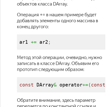
объектов класса DArray.
Операция += в нашем примере будет
добавлять элементы одного массива в
конец другого:
ar1 
+=
 ar2
;
Метод этой операции, очевидно, нужно
записать в классе DArray. Объявим его
прототип следующим образом:
const
 DArray
&
 operator
+=
(
const
Обратите внимание, здесь параметр
передается по константной ссылке и