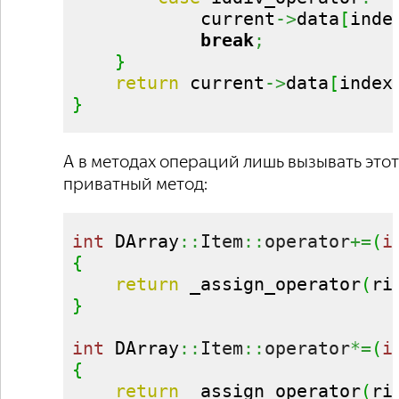
            current
->
data
[
inde
break
;
}
return
 current
->
data
[
index
}
А в методах операций лишь вызывать этот
приватный метод:
int
 DArray
::
Item
::
operator
+=
(
i
{
return
 _assign_operator
(
ri
}
int
 DArray
::
Item
::
operator
*=
(
i
{
return
 _assign_operator
(
ri